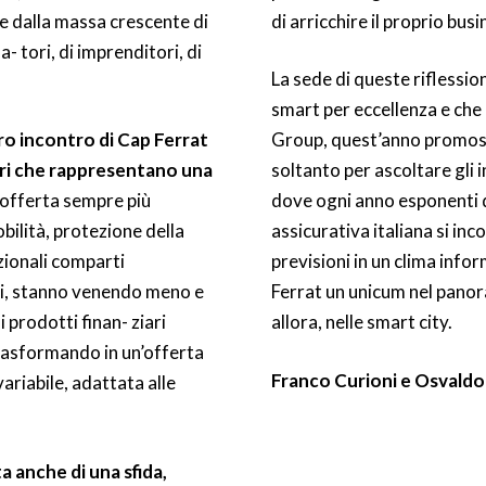
e e dalla massa crescente di
di arricchire il proprio busi
- tori, di imprenditori, di
La sede di queste riflessio
smart per eccellenza e che 
o incontro di Cap Ferrat
Group, quest’anno promoss
ziari che rappresentano una
soltanto per ascoltare gli i
’offerta sempre più
dove ogni anno esponenti d
bilità, protezione della
assicurativa italiana si in
izionali comparti
previsioni in un clima infor
iari, stanno venendo meno e
Ferrat un unicum nel panora
 prodotti finan- ziari
allora, nelle smart city.
 trasformando in un’offerta
Franco Curioni e Osvaldo
ariabile, adattata alle
ta anche di una sfida,