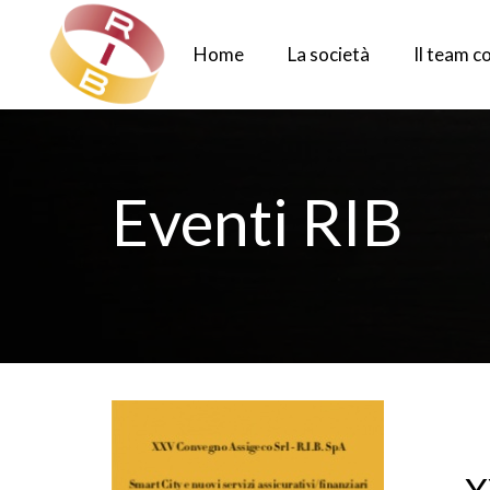
Home
La società
Il team 
Eventi RIB