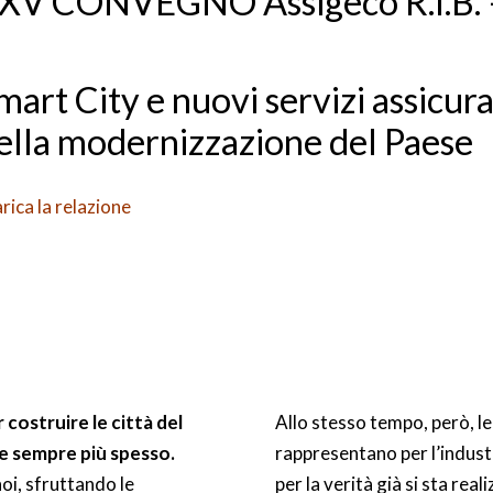
XV CONVEGNO Assigeco R.I.B. 
mart City e nuovi servizi assicurat
ella modernizzazione del Paese
rica la relazione
r costruire le città del
Allo stesso tempo, però, le 
e sempre più spesso.
rappresentano per l’industr
oi, sfruttando le
per la verità già si sta real