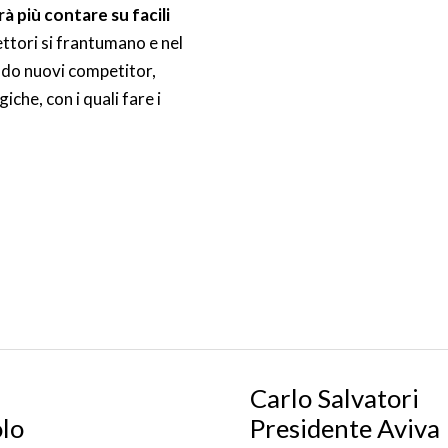
à più contare su facili
settori si frantumano e nel
ndo nuovi competitor,
che, con i quali fare i
Carlo Salvatori
olo
Presidente Aviva 