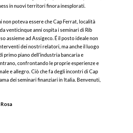
ness in nuovi territori finora inesplorati.
ni non poteva essere che Cap Ferrat, località
da venticinque anni ospita i seminari di Rib
o assieme ad Assigeco. É il posto ideale non
nterventi dei nostri relatori, ma anche il luogo
i primo piano dell’industria bancaria e
contrano, confrontando le proprie esperienze e
male e allegro. Ciò che fa degli incontri di Cap
ma dei seminari finanziari in Italia. Benvenuti,
 Rosa